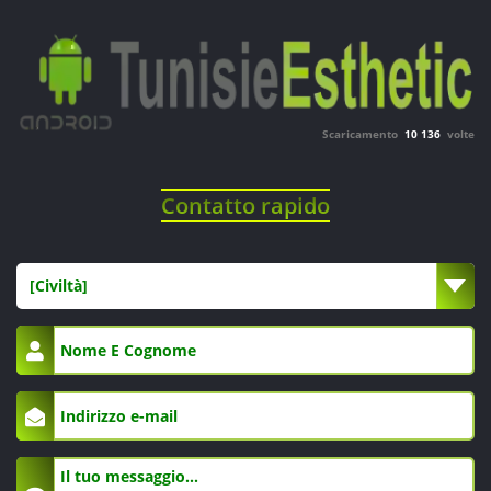
Scaricamento
10 136
volte
Contatto rapido
[Civiltà]