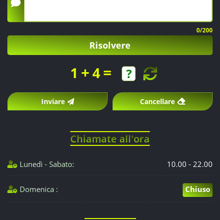
0
/200
Risolvere
+
=
1
4
Inviare
Cancellare
Chiamate all'ora
Lunedì - Sabato:
10.00 - 22.00
Domenica :
Chiuso