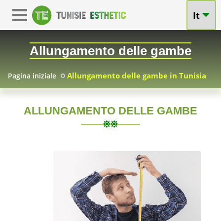
It
Allungamento delle gambe
Allungamento delle gambe in Tunisia
Pagina iniziale
ALLUNGAMENTO DELLE GAMBE
TUN
Allungamento
delle
2010-
Allungamento
05-
delle
gambe
07
gambe
Tunisia
:
in
prezzi
competitivi,
risultati