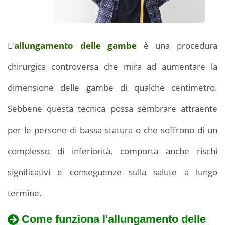
Tunisia:
di
qualità.
prezzi
Allunga
L'
allungamento delle gambe
è una procedura
le
accessibili
tue
chirurgica controversa che mira ad aumentare la
gambe
per
a
dimensione delle gambe di qualche centimetro.
prezzi
una
Sebbene questa tecnica possa sembrare attraente
interessanti
e
procedura
per le persone di bassa statura o che soffrono di un
convenienti
con
complesso di inferiorità, comporta anche rischi
di
la
significativi e conseguenze sulla salute a lungo
nostra
qualità.
clinica
termine.
estetica.
prezzi
Come funziona l'allungamento delle
accessibili