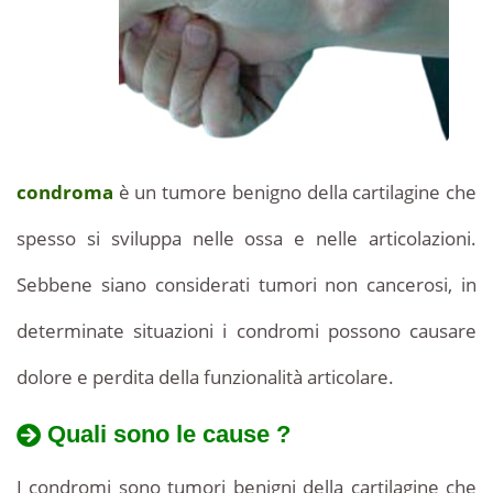
Tunisia:
accessibili
costi
prezzi
competitivi
per
accessibili
un
intervento
di
condroma
è un tumore benigno della cartilagine che
successo.
spesso si sviluppa nelle ossa e nelle articolazioni.
Sebbene siano considerati tumori non cancerosi, in
determinate situazioni i condromi possono causare
dolore e perdita della funzionalità articolare.
Quali sono le cause ?
I condromi sono tumori benigni della cartilagine che