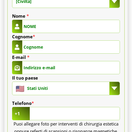
[Civiltà]
Nome
*
Cognome
*
E-mail
*
Il tuo paese
Stati Uniti
Telefono
*
+1
Puoi allegare foto per interventi di chirurgia estetica
oppure referti di scansioni o risonanze magnetiche,