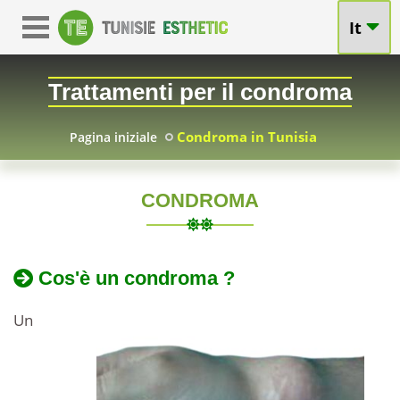
It
Trattamenti per il condroma
Condroma in Tunisia
Pagina iniziale
CONDROMA
TUNISIA
Trattamento
del
2010-
Trattamenti
Cos'è un condroma ?
05-
per
condroma
07
il
Un
condroma
in
in
Tunisia
prezzi