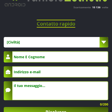
Scaricamento
10 136
volte
Contatto rapido
[Civiltà]
0
/200
Risolvere