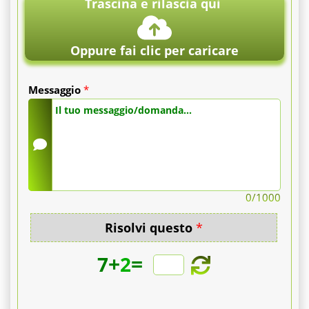
Trascina e rilascia qui
Oppure fai clic per caricare
Messaggio
*
0
/1000
Risolvi questo
*
+
=
7
2