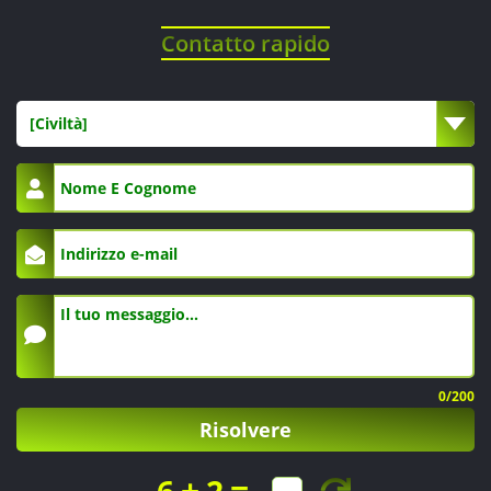
Contatto rapido
[Civiltà]
0
/200
Risolvere
+
=