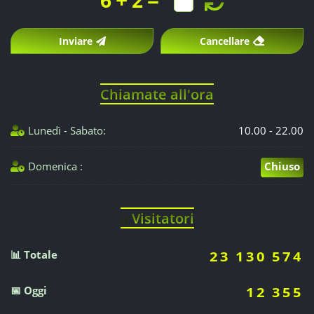
6
2
Inviare
Cancellare
Chiamate all'ora
Lunedì - Sabato:
10.00 - 22.00
Domenica :
Chiuso
Visitatori
📈
📊 Totale
23 130 574
📅 Oggi
12 355