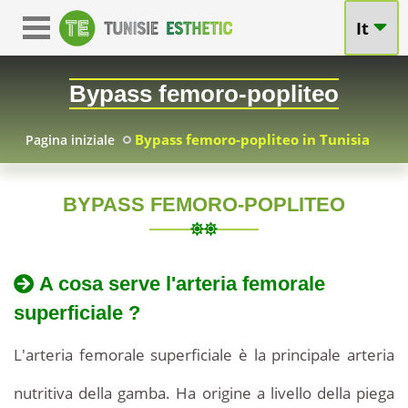
It
Bypass femoro-popliteo
Bypass femoro-popliteo in Tunisia
Pagina iniziale
BYPASS FEMORO-POPLITEO
TUNIS
Bypass
femoro-
2010-
Bypass
A cosa serve l'arteria femorale
05-
femoro-
popliteo
superficiale ?
07
pliteo
in
L'arteria femorale superficiale è la principale arteria
in
Tunisia
riabilitazione
nutritiva della gamba. Ha origine a livello della piega
convalescenza