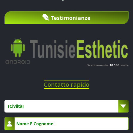
Testimonianze
Scaricamento
10 136
volte
Contatto rapido
[Civiltà]