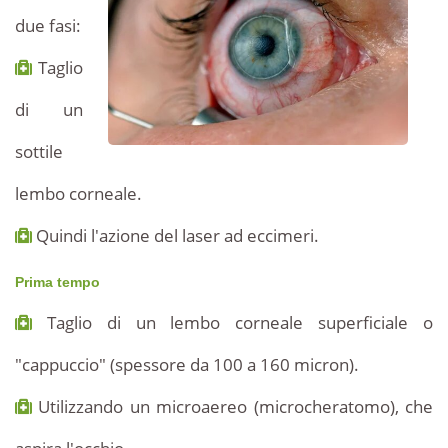
in
Tunisia
due fasi:
a
Tunisia:
Taglio
prezzi
vantaggiosi.
correzione
di un
della
sottile
lembo corneale.
presbiopia
Quindi l'azione del laser ad eccimeri.
laser
Prima tempo
Taglio di un lembo corneale superficiale o
"cappuccio" (spessore da 100 a 160 micron).
Utilizzando un microaereo (microcheratomo), che