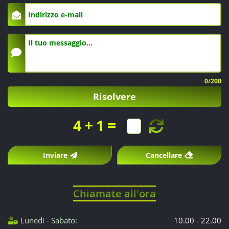
0
/200
Risolvere
+
=
4
1
Inviare
Cancellare
Chiamate all'ora
Lunedì - Sabato:
10.00 - 22.00