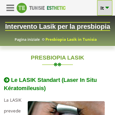
It
Intervento Lasik per la presbiopia
Presbiopia Lasik in Tunisia
Pagina iniziale
PRESBIOPIA LASIK
TUNISIA
Chirurgia
della
2010-
Intervento
Le LASIK Standart (Laser In Situ
05-
chirurgico
presbiopia
Kératomileusis)
07
Lasik
per
La LASIK
Lasik
la
presbiopia
prevede
in