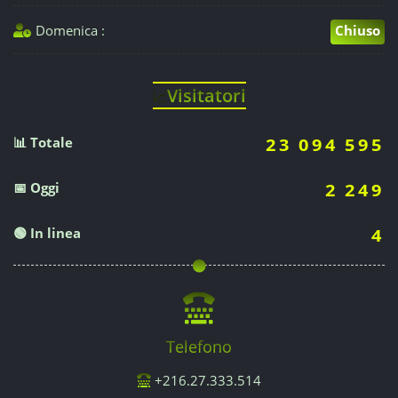
Domenica :
Chiuso
Visitatori
📈
📊 Totale
23 094 595
📅 Oggi
2 249
🟢 In linea
4
Telefono
+216.27.333.514