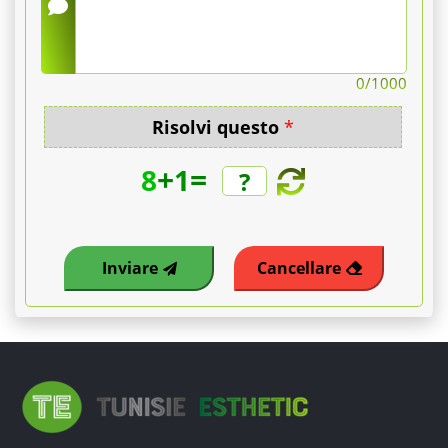
0
/1000
Risolvi questo
*
+
=
8
1
Inviare
Cancellare