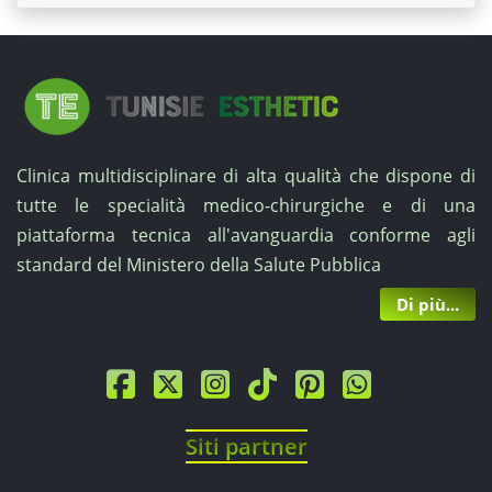
e
post-
operatorie.
Per
Clinica multidisciplinare di alta qualità che dispone di
tutte le specialità medico-chirurgiche e di una
ottenere
piattaforma tecnica all'avanguardia conforme agli
un
standard del Ministero della Salute Pubblica
preventivo
Di più...
personalizzato,
contattaci
tramite
Siti partner
il