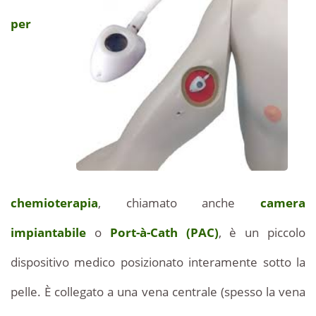
impiantabile
chemioterapia
per
in
(Port-
Tunisia
a
à-
prezzi
interessanti
Cath)
-
Intervento
in
per
camera
Tunisia
impiantabile
chemioterapia
, chiamato anche
camera
(PAC)
-
a
impiantabile
o
Port-à-Cath (PAC)
, è un piccolo
prezzi
Prezzi
competitivi.
dispositivo medico posizionato interamente sotto la
Con
competitivi
pelle. È collegato a una vena centrale (spesso la vena
la
nostra