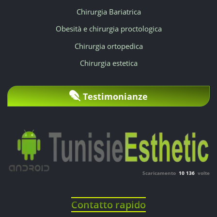
Chirurgia Bariatrica
modulo
Obesità e chirurgia proctologica
o
Chirurgia ortopedica
telefonicamente.
Chirurgia estetica
Offriamo
Testimonianze
pacchetti
tutto
incluso
per
Scaricamento
10 136
volte
i
pazienti
Contatto rapido