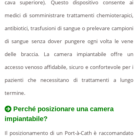
cava superiore). Questo dispositivo consente ai
clinica
specializzata,
medici di somministrare trattamenti chemioterapici,
beneficia
antibiotici, trasfusioni di sangue o prelevare campioni
di
una
di sangue senza dover pungere ogni volta le vene
procedura
sicura
delle braccia. La camera impiantabile offre un
e
accesso venoso affidabile, sicuro e confortevole per i
informazioni
chiare.
pazienti che necessitano di trattamenti a lungo
Una
soluzione
termine.
confortevole
per
Perché posizionare una camera
i
impiantabile?
trattamenti
di
Il posizionamento di un Port-à-Cath è raccomandato
lunga