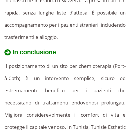
più bassi che in Francia o Svizzera. La presa in carico è
Port-
impiantabile
à-
rapida, senza lunghe liste d'attesa. È possibile un
in
Cath
accompagnamento per i pazienti stranieri, includendo
Tunisia
in
Tunisia?
trasferimenti e alloggio.
è
molto
In conclusione
competitivo
Il posizionamento di un sito per chemioterapia (Port-
rispetto
à-Cath) è un intervento semplice, sicuro ed
ai
estremamente benefico per i pazienti che
paesi
necessitano di trattamenti endovenosi prolungati.
europei.
Migliora considerevolmente il comfort di vita e
Il
protegge il capitale venoso. In Tunisia, Tunisie Esthetic