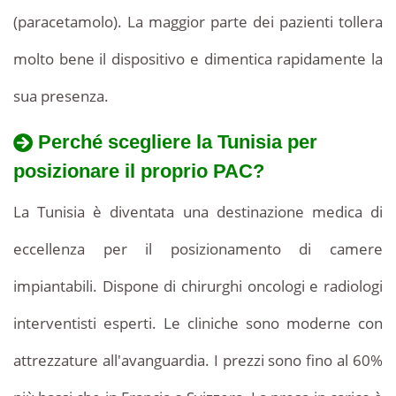
(paracetamolo). La maggior parte dei pazienti tollera
molto bene il dispositivo e dimentica rapidamente la
sua presenza.
Perché scegliere la Tunisia per
Il
posizionare il proprio PAC?
Qual
costo
è
La Tunisia è diventata una destinazione medica di
del
il
eccellenza per il posizionamento di camere
posizionamento
prezzo
impiantabili. Dispone di chirurghi oncologi e radiologi
di
di
un
interventisti esperti. Le cliniche sono moderne con
una
posizionamento
attrezzature all'avanguardia. I prezzi sono fino al 60%
camera
di