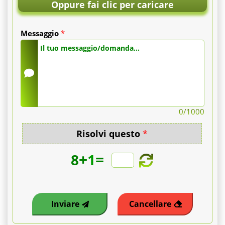
il
Oppure fai clic per caricare
ricovero
Messaggio
*
(day
hospital
o
una
0
/1000
notte).
Risolvi questo
*
+
=
8
1
Le
consulenze
Inviare
Cancellare
pre-