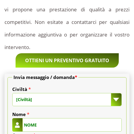
prezzo
vi propone una prestazione di qualità a prezzi
include
competitivi. Non esitate a contattarci per qualsiasi
generalmente:
informazione aggiuntiva o per organizzare il vostro
intervento.
Gli
OTTIENI UN PREVENTIVO GRATUITO
onorari
Invia messaggio / domanda
*
del
Civiltà
*
chirurgo
[Civiltà]
e
Nome
*
dell'anestesista.