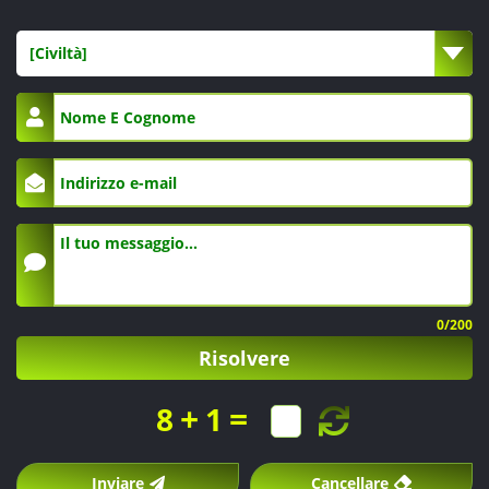
internazionali.
[Civiltà]
0
/200
Risolvere
+
=
8
1
Inviare
Cancellare