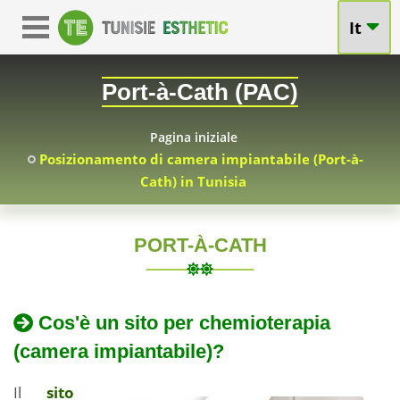
It
Port-à-Cath (PAC)
Pagina iniziale
Posizionamento di camera impiantabile (Port-à-
Cath) in Tunisia
PORT-À-CATH
TUNISIA
Posizionamento
di
2024-
Posizionamento
Cos'è un sito per chemioterapia
05-
di
camera
(camera impiantabile)?
11
un
sito
Il
sito
per