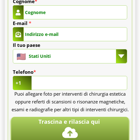
Cognome
*
Il
E-mail
*
dispositivo
(camera
Il tuo paese
e
Stati Uniti
catetere).
Telefono
*
+1
La
Puoi allegare foto per interventi di chirurgia estetica
oppure referti di scansioni o risonanze magnetiche,
sala
esami e radiografie per altri tipi di interventi chirurgici.
operatoria
Trascina e rilascia qui
e