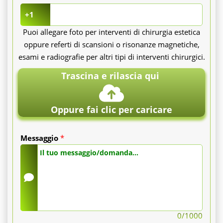
e
+1
Puoi allegare foto per interventi di chirurgia estetica
sicuro
oppure referti di scansioni o risonanze magnetiche,
per
esami e radiografie per altri tipi di interventi chirurgici.
Trascina e rilascia qui
perdere
peso,
Oppure fai clic per caricare
che
Messaggio
*
richiede
il
ricovero
ambulatoriale
0
/1000