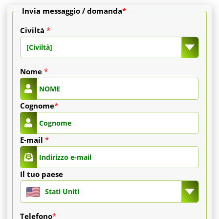
Qual
di
Invia messaggio / domanda
*
è
un
Civiltà
*
il
[Civiltà]
palloncino
nostro
prezzo
gastrico
Nome
*
interessante
Allurion
?
Cognome
*
in
Tunisia
E-mail
*
è
un
Il tuo paese
metodo
Stati Uniti
recente
Telefono
*