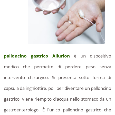
rischi
Tunisia:
vantaggi,
prezzo
prezzi
conveniente,
attraente
interessanti
e
professionale.
qualità
palloncino gastrico
Allurion
è un dispositivo
del
servizio,
medico che permette di perdere peso senza
delle
Procedure
intervento chirurgico. Si presenta sotto forma di
e
capsula da inghiottire, poi, per diventare un palloncino
delle
Informazioni.
gastrico, viene riempito d'acqua nello stomaco da un
gastroenterologo. È l'unico palloncino gastrico che