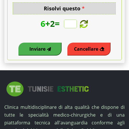
o
Risolvi questo
*
il
+
=
6
2
pernottamento.
I
nostri
Inviare
Cancellare
prezzi
interessanti
a
soli
Clinica multidisciplinare di alta qualità che dispone di
€
tutte le specialità medico-chirurgiche e di una
2.550
piattaforma tecnica all'avanguardia conforme agli