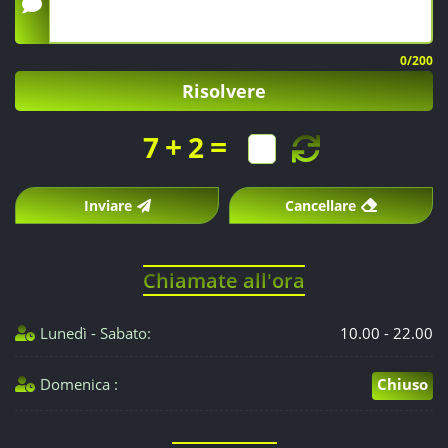
0
/200
Risolvere
+
=
7
2
Inviare
Cancellare
Chiamate all'ora
Lunedì - Sabato:
10.00 - 22.00
Domenica :
Chiuso