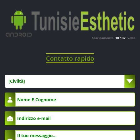
Scaricamento
10 137
volte
Contatto rapido
[Civiltà]