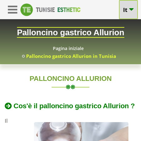
It
Palloncino gastrico Allurion
Pagina iniziale
Palloncino gastrico Allurion in Tunisia
PALLONCINO ALLURION
TUNISIA
Pallone
Gastrico
2016-
Palloncino
Cos'è il palloncino gastrico Allurion ?
08-
gastrico
Allurion
15
Allurion
Il
in
in
Tunisia
prezzo