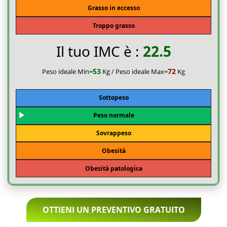
Grasso in eccesso
Troppo grasso
Il tuo IMC è :
22.5
53
72
Peso ideale Min=
Kg / Peso ideale Max=
Kg
Sottopeso
Peso normale
Sovrappeso
Obesità
Obesità patologica
OTTIENI UN PREVENTIVO GRATUITO
L'installazione