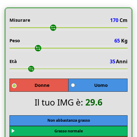
Misurare
170
Cm
Peso
65
Kg
Età
35
Anni
Donne
Uomo
Il tuo IMG è:
29.6
Non abbastanza grasso
Grasso normale