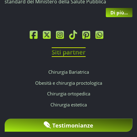
standard del Ministero della Salute Pubblica
includono
Di più...
gli
esami
preoperatori.
Siti partner
Chirurgia Bariatrica
Obesità e chirurgia proctologica
Chirurgia ortopedica
Chirurgia estetica
Testimonianze