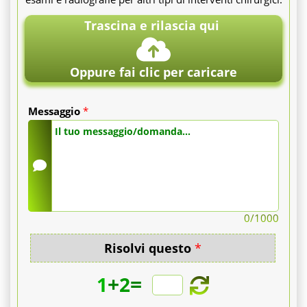
Trascina e rilascia qui
Oppure fai clic per caricare
Messaggio
*
0
/1000
Risolvi questo
*
+
=
1
2