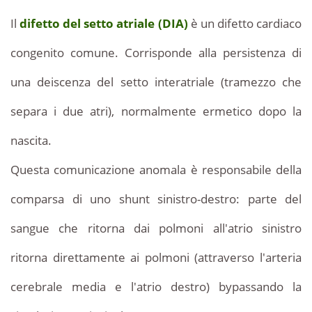
07
setto
Il
difetto del setto atriale (DIA)
è un difetto cardiaco
interauricolare
atriale
in
congenito comune. Corrisponde alla persistenza di
in
Tunisia
una deiscenza del setto interatriale (tramezzo che
e
Tunisia
trattamento
.
separa i due atri), normalmente ermetico dopo la
nascita.
Questa comunicazione anomala è responsabile della
comparsa di uno shunt sinistro-destro: parte del
sangue che ritorna dai polmoni all'atrio sinistro
ritorna direttamente ai polmoni (attraverso l'arteria
cerebrale media e l'atrio destro) bypassando la