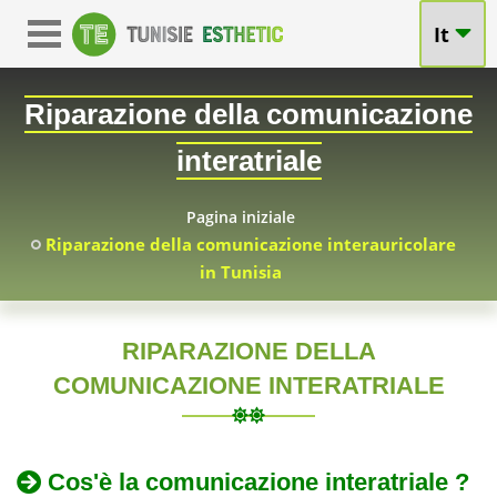
It
Riparazione della comunicazione
interatriale
Pagina iniziale
Riparazione della comunicazione interauricolare
in Tunisia
RIPARAZIONE DELLA
Riparazione
COMUNICAZIONE INTERATRIALE
TUN
della
2010-
Difetto
Cos'è la comunicazione interatriale ?
comunicazione
05-
del