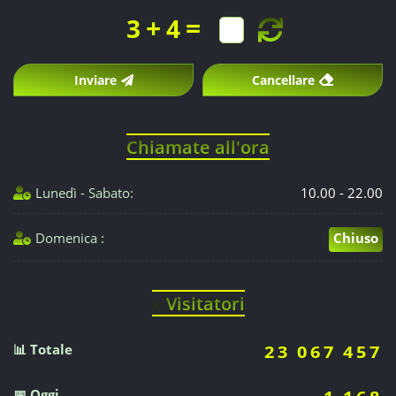
+
=
3
4
Inviare
Cancellare
Chiamate all'ora
Lunedì - Sabato:
10.00 - 22.00
Domenica :
Chiuso
Visitatori
📈
📊 Totale
23 067 457
📅 Oggi