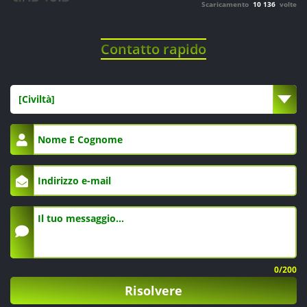
Scaricamento
10 136
volte
Contatto rapido
[Civiltà]
0
/200
Risolvere