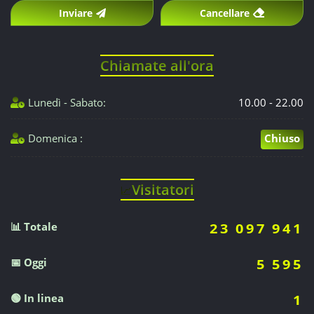
Inviare
Cancellare
Chiamate all'ora
Lunedì - Sabato:
10.00 - 22.00
Domenica :
Chiuso
Visitatori
📈
📊 Totale
23 097 941
📅 Oggi
5 595
🟢 In linea
1