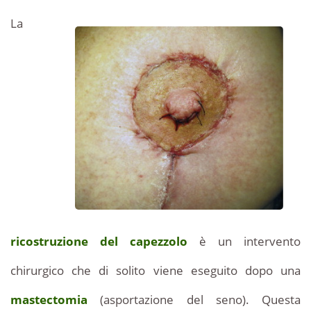
Tunisia
La
dopo
dopo
una
mastectomia
mastectomia
di
qualità:
in
informazioni
sulla
Tunisia
ricostruzione
del
-
capezzolo,
post
Prezzi
mastectomia
Prezzi
e
ricostruzione del capezzolo
è un intervento
interessanti.
chirurgico che di solito viene eseguito dopo una
informazioni
mastectomia
(asportazione del seno). Questa