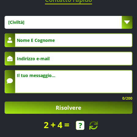
[Civiltà]
0
/200
Risolvere
+
=
2
4