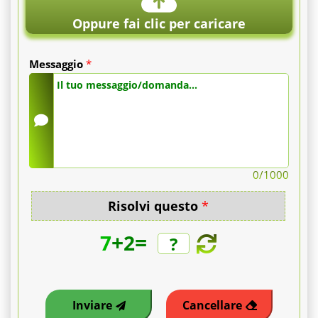
Oppure fai clic per caricare
Messaggio
*
0
/1000
Risolvi questo
*
+
=
7
2
Inviare
Cancellare