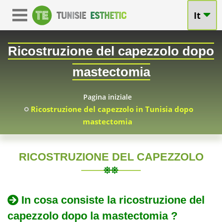
It
Ricostruzione del capezzolo dopo
mastectomia
Pagina iniziale
Ricostruzione del capezzolo in Tunisia dopo
mastectomia
RICOSTRUZIONE DEL CAPEZZOLO
TU
Ricostruzione
del
2010-
Ricostruzione
In cosa consiste la ricostruzione del
05-
del
capezzolo
capezzolo dopo la mastectomia ?
07
capezzolo