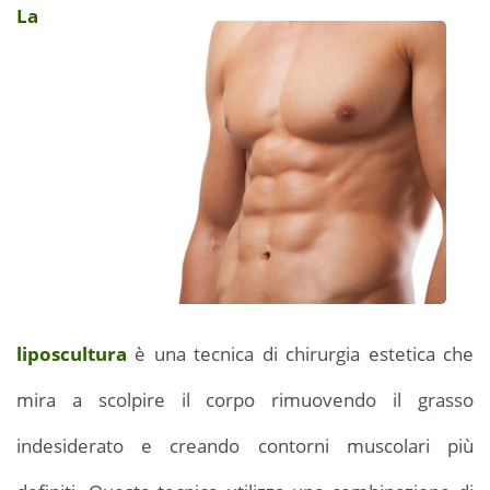
La
liposcultura
liposcultura
in
Tunisia.
per
Una
soluzione
un
per
un
ventre
ventre
piatto
piatto
a
prezzi
vantaggiosi.
liposcultura
è una tecnica di chirurgia estetica che
mira a scolpire il corpo rimuovendo il grasso
indesiderato e creando contorni muscolari più