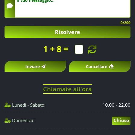
0
/200
Risolvere
+
=
1
8
Inviare
Cancellare
Chiamate all'ora
Lunedì - Sabato:
10.00 - 22.00
Domenica :
Chiuso