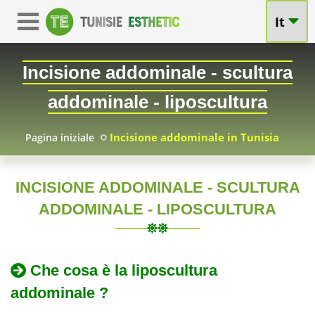
It
Incisione addominale - scultura
addominale - liposcultura
Incisione addominale in Tunisia
Pagina iniziale
INCISIONE ADDOMINALE - SCULTURA
Liposuzione
ADDOMINALE - LIPOSCULTURA
TUNI
addominale
2010-
Incisione
Che cosa è la liposcultura
in
05-
addominale,
addominale ?
07
scultura
Tunisia:
addominale,