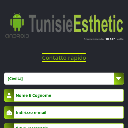
Scaricamento
10 137
volte
Contatto rapido
[Civiltà]