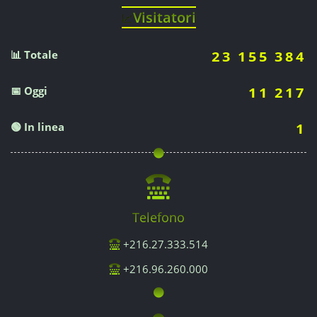
Visitatori
📈
📊 Totale
23 155 384
📅 Oggi
11 217
🟢 In linea
1
Telefono
+216.27.333.514
+216.96.260.000